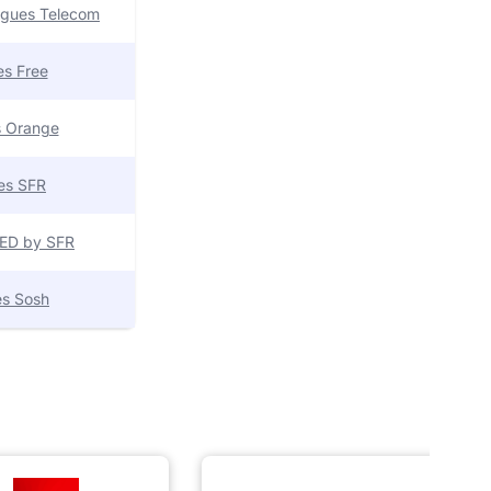
uygues Telecom
res Free
es Orange
res SFR
 RED by SFR
res Sosh