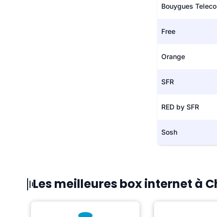
Bouygues Telec
Free
Orange
SFR
RED by SFR
Sosh
Les meilleures box internet à C