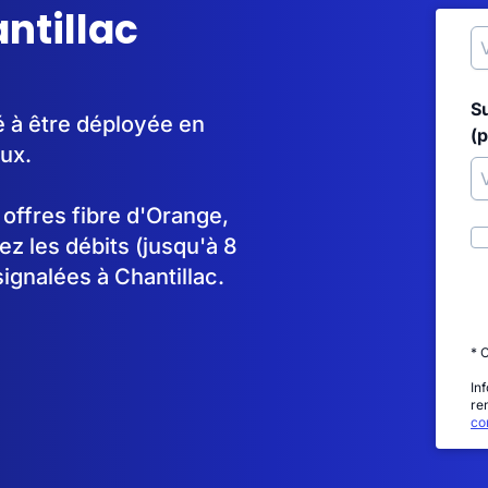
antillac
S
é à être déployée en
(p
ux.
s offres fibre d'Orange,
 les débits (jusqu'à 8
ignalées à Chantillac.
* 
In
re
con