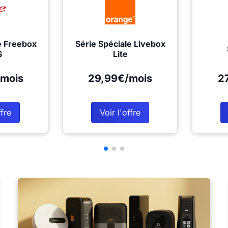
e Freebox
Série Spéciale Livebox
S
Lite
mois
29,99€/mois
2
ffre
Voir l'offre