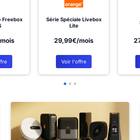
e Freebox
Série Spéciale Livebox
S
Lite
mois
29,99€/mois
2
ffre
Voir l'offre