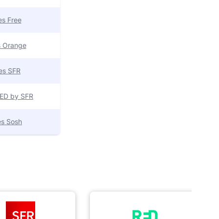
res Free
es Orange
res SFR
 RED by SFR
res Sosh