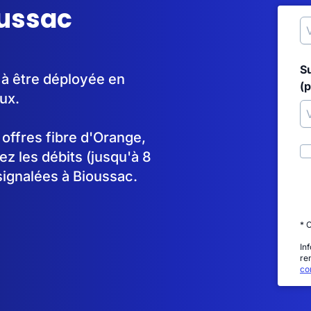
oussac
S
 à être déployée en
(p
ux.
s offres fibre d'Orange,
 les débits (jusqu'à 8
signalées à Bioussac.
* 
In
re
con