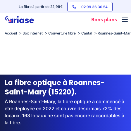
La fibre à partir de 22,99€
02 99 36 30 54
Bons plans
Accueil
Box internet
Couverture fibre
Cantal
Roannes-Saint-Mar
Box internet
Forfaits mobile
Téléphones
Streaming
La fibre optique à Roannes-
Saint-Mary (15220).
À Roannes-Saint-Mary, la fibre optique a commencé à
être déployée en 2022 et couvre désormais 72% des
locaux. 163 locaux ne sont pas encore raccordables à
la fibre.