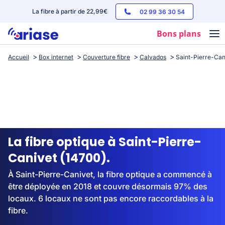
La fibre à partir de 22,99€
02 99 36 30 54
Bons plans
Accueil
Box internet
Couverture fibre
Calvados
Saint-Pierre-Can
Box internet
Forfaits mobile
Téléphones
Streaming
La fibre optique à Saint-Pierre-
Canivet (14700).
À Saint-Pierre-Canivet, la fibre optique a commencé à
être déployée en 2018 et couvre désormais 97% des
locaux. 6 locaux ne sont pas encore raccordables à la
fibre.