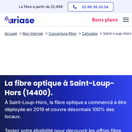
La fibre à partir de 22,99€
02 99 36 30 54
Bons plans
Accueil
Box internet
Couverture fibre
Calvados
Saint-Loup-Hors
Box internet
Forfaits mobile
Téléphones
Streaming
La fibre optique à Saint-Loup-
Hors (14400).
À Saint-Loup-Hors, la fibre optique a commencé à être
déployée en 2019 et couvre désormais 100% des
locaux.
Testez votre éligibilité pour découvrir les offres fibre