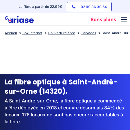
La fibre à partir de 22,99€
02 99 36 30 54
Bons plans
Accueil
Box internet
Couverture fibre
Calvados
Saint-André-sur
Box internet
Forfaits mobile
Téléphones
Streaming
La fibre optique à Saint-André-
sur-Orne (14320).
À Saint-André-sur-Orne, la fibre optique a commencé
à être déployée en 2018 et couvre désormais 84% des
locaux. 176 locaux ne sont pas encore raccordables à
la fibre.