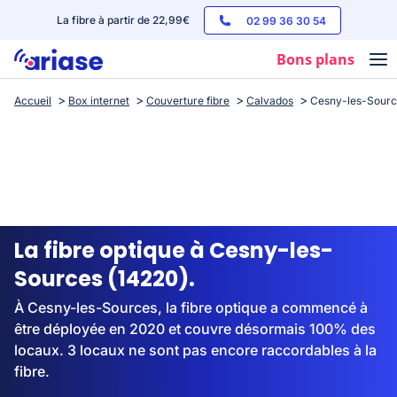
La fibre à partir de 22,99€
02 99 36 30 54
Bons plans
Accueil
Box internet
Couverture fibre
Calvados
Cesny-les-Sourc
Box internet
Forfaits mobile
Téléphones
Streaming
La fibre optique à Cesny-les-
Sources (14220).
À Cesny-les-Sources, la fibre optique a commencé à
être déployée en 2020 et couvre désormais 100% des
locaux. 3 locaux ne sont pas encore raccordables à la
fibre.