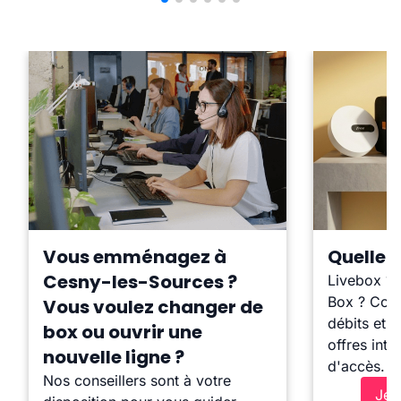
Vous emménagez à
Quelle b
Cesny-les-Sources ?
Livebox ?
Box ? Comp
Vous voulez changer de
débits et l
box ou ouvrir une
offres inte
nouvelle ligne ?
d'accès.
Nos conseillers sont à votre
Je 