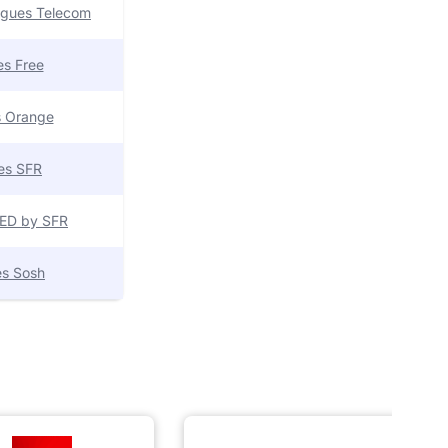
uygues Telecom
res Free
es Orange
res SFR
 RED by SFR
res Sosh