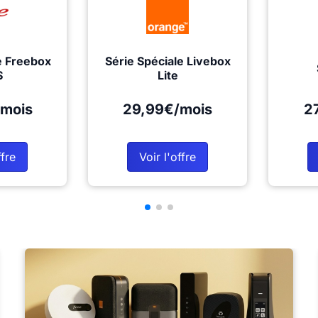
e Freebox
Série Spéciale Livebox
S
Lite
mois
29,99€/mois
2
ffre
Voir l'offre