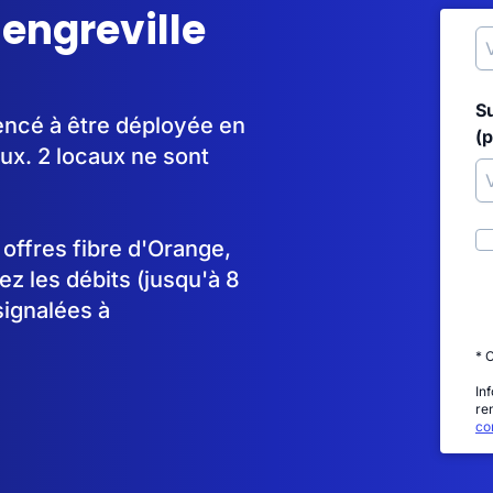
lengreville
S
mencé à être déployée en
(p
x. 2 locaux ne sont
s offres fibre d'Orange,
 les débits (jusqu'à 8
signalées à
* 
In
re
con