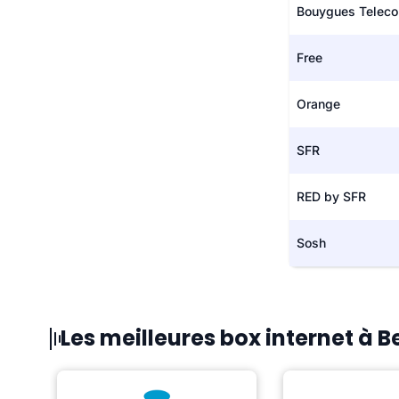
Bouygues Telec
Free
Orange
SFR
RED by SFR
Sosh
Les meilleures box internet à B