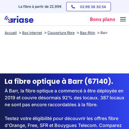
La fibre à partir de 22,99€
02 99 36 30 54
Bons plans
Accueil
Box internet
Couverture fibre
Bas-Rhin
Barr
Box internet
Forfaits mobile
Téléphones
Streaming
La fibre optique à Barr (67140).
À Barr, la fibre optique a commencé à être déployée en
2019 et couvre désormais 92% des locaux. 387 locaux
ne sont pas encore raccordables à la fibre.
Testez votre éligibilité pour découvrir les offres fibre
d'Orange, Free, SFR et Bouygues Telecom. Comparez