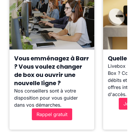
Vous emménagez à Barr
Quelle b
? Vous voulez changer
Livebox ?
Box ? Comp
de box ou ouvrir une
débits et l
nouvelle ligne ?
offres inte
Nos conseillers sont à votre
d'accès.
disposition pour vous guider
Je 
dans vos démarches.
Rappel gratuit