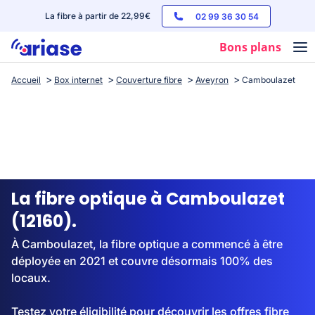
La fibre à partir de 22,99€
02 99 36 30 54
Bons plans
Accueil
Box internet
Couverture fibre
Aveyron
Camboulazet
Box internet
Forfaits mobile
Téléphones
Streaming
La fibre optique à Camboulazet
(12160).
À Camboulazet, la fibre optique a commencé à être
déployée en 2021 et couvre désormais 100% des
locaux.
Testez votre éligibilité pour découvrir les offres fibre