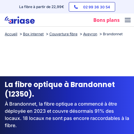
La fibre à partir de 22,99€
02 99 36 30 54
Bons plans
Accueil
Box internet
Couverture fibre
Aveyron
Brandonnet
Box internet
Forfaits mobile
Téléphones
Streaming
La fibre optique à Brandonnet
(12350).
À Brandonnet, la fibre optique a commencé à être
déployée en 2023 et couvre désormais 91% des
locaux. 18 locaux ne sont pas encore raccordables à la
fibre.