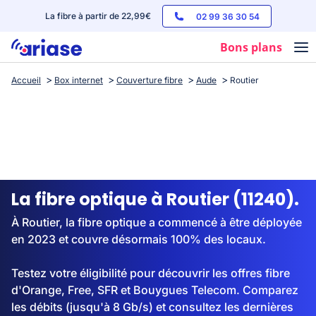
La fibre à partir de 22,99€
02 99 36 30 54
Bons plans
Accueil
Box internet
Couverture fibre
Aude
Routier
Box internet
Forfaits mobile
Téléphones
Streaming
La fibre optique à Routier (11240).
À Routier, la fibre optique a commencé à être déployée
en 2023 et couvre désormais 100% des locaux.
Testez votre éligibilité pour découvrir les offres fibre
d'Orange, Free, SFR et Bouygues Telecom. Comparez
les débits (jusqu'à 8 Gb/s) et consultez les dernières