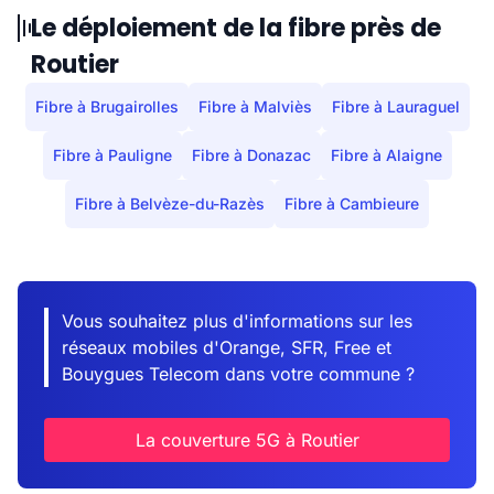
Le déploiement de la fibre près de
Routier
Fibre à Brugairolles
Fibre à Malviès
Fibre à Lauraguel
Fibre à Pauligne
Fibre à Donazac
Fibre à Alaigne
Fibre à Belvèze-du-Razès
Fibre à Cambieure
Vous souhaitez plus d'informations sur les
réseaux mobiles d'Orange, SFR, Free et
Bouygues Telecom dans votre commune ?
La couverture 5G à Routier