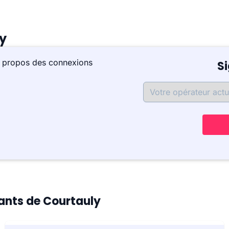
ly
à propos des connexions
S
tants de Courtauly