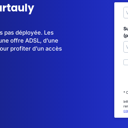
urtauly
S
urs pas déployée. Les
(p
une offre ADSL, d’une
our profiter d’un accès
* 
In
re
con