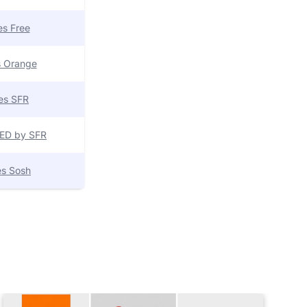
res Free
es Orange
res SFR
 RED by SFR
res Sosh