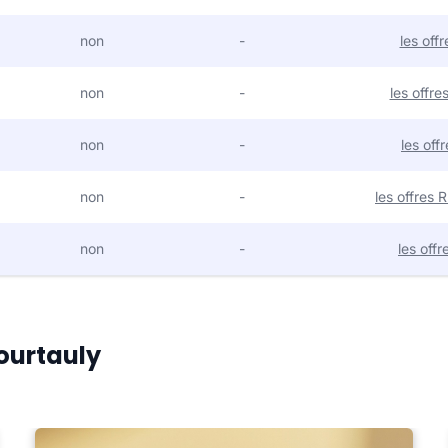
non
-
les off
non
-
les offr
non
-
les off
non
-
les offres
non
-
les off
Courtauly