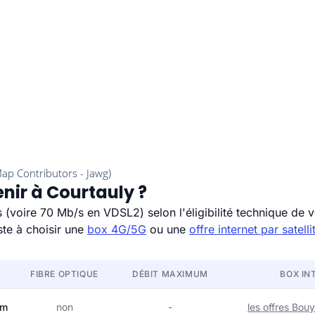
enir à Courtauly ?
voire 70 Mb/s en VDSL2) selon l'éligibilité technique de vo
ste à choisir une
box 4G/5G
ou une
offre internet par satelli
FIBRE OPTIQUE
DÉBIT MAXIMUM
BOX IN
om
non
-
les offres Bo