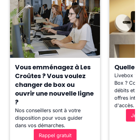
Vous emménagez à Les
Quelle b
Croûtes ? Vous voulez
Livebox ?
Box ? Comp
changer de box ou
débits et l
ouvrir une nouvelle ligne
offres inte
?
d'accès.
Nos conseillers sont à votre
Je 
disposition pour vous guider
dans vos démarches.
Rappel gratuit