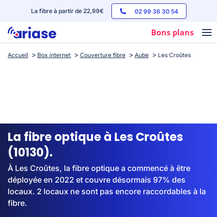
La fibre à partir de 22,99€
02 99 36 30 54
Bons plans
Accueil
Box internet
Couverture fibre
Aube
Les Croûtes
Box internet
Forfaits mobile
Téléphones
Streaming
La fibre optique à Les Croûtes
(10130).
À Les Croûtes, la fibre optique a commencé à être
déployée en 2022 et couvre désormais 97% des
locaux. 2 locaux ne sont pas encore raccordables à la
fibre.