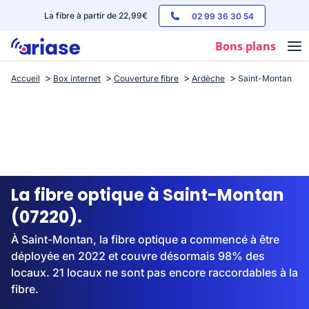
La fibre à partir de 22,99€
02 99 36 30 54
Bons plans
Accueil
Box internet
Couverture fibre
Ardèche
Saint-Montan
Box internet
Forfaits mobile
Téléphones
Streaming
La fibre optique à Saint-Montan
(07220).
À Saint-Montan, la fibre optique a commencé à être
déployée en 2022 et couvre désormais 98% des
locaux. 21 locaux ne sont pas encore raccordables à la
fibre.