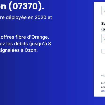
on (07370).
tre déployée en 2020 et
S
(p
s offres fibre d'Orange,
 les débits (jusqu'à 8
signalées à Ozon.
* 
In
re
con