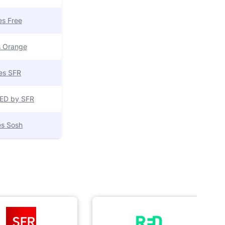
res Free
es Orange
res SFR
 RED by SFR
res Sosh