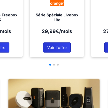
e Freebox
Série Spéciale Livebox
S
Lite
mois
29,99€/mois
2
ffre
Voir l'offre