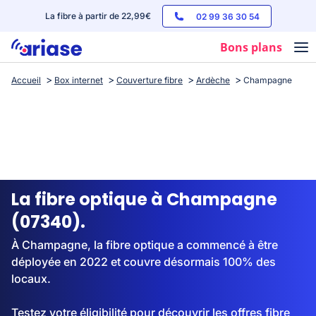
La fibre à partir de 22,99€
02 99 36 30 54
Bons plans
Accueil
Box internet
Couverture fibre
Ardèche
Champagne
Box internet
Forfaits mobile
Téléphones
Streaming
La fibre optique à Champagne
(07340).
À Champagne, la fibre optique a commencé à être
déployée en 2022 et couvre désormais 100% des
locaux.
Testez votre éligibilité pour découvrir les offres fibre