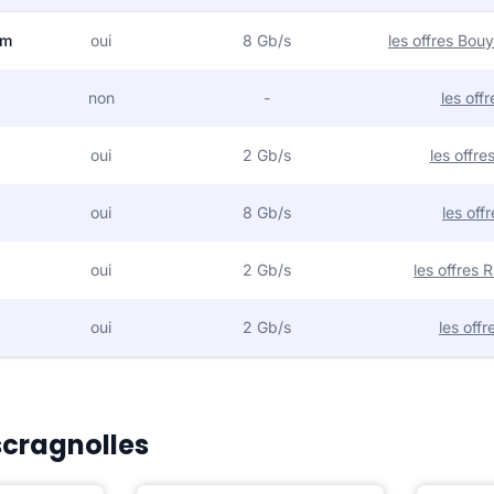
om
oui
8 Gb/s
les offres Bo
non
-
les off
oui
2 Gb/s
les offr
oui
8 Gb/s
les off
oui
2 Gb/s
les offres
oui
2 Gb/s
les off
Escragnolles