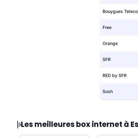
Bouygues Telec
Free
Orange
SFR
RED by SFR
Sosh
Les meilleures box internet à 