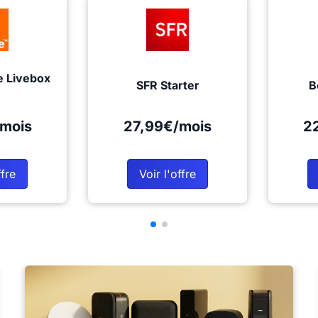
e Livebox
SFR Starter
B
mois
27,99€/mois
2
ffre
Voir l'offre