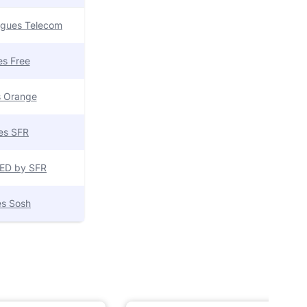
uygues Telecom
res Free
es Orange
res SFR
 RED by SFR
res Sosh