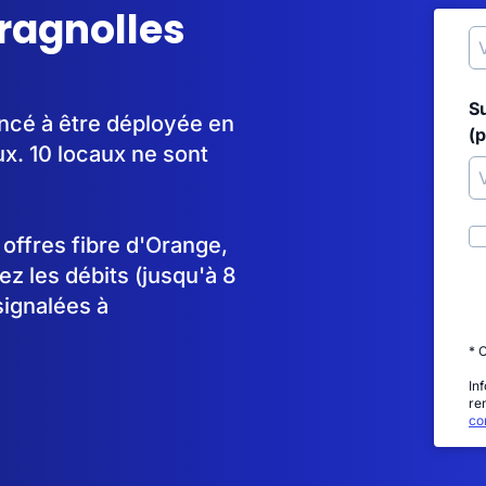
cragnolles
S
encé à être déployée en
(p
x. 10 locaux ne sont
s offres fibre d'Orange,
 les débits (jusqu'à 8
signalées à
* 
In
re
con