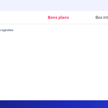
Bons plans
Box in
cragnolles