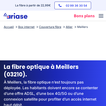
La fibre à partir de 22,99€
02 99 36 30 54
Bons plans
Accueil
Box internet
Couverture fibre
Allier
Meillers
Box internet
Forfaits mobile
Téléphones
Streaming
La fibre optique à Meillers
(03210).
À Meillers, la fibre optique n’est toujours pas
déployée. Les habitants doivent encore se contenter
d’une offre ADSL, d’une box 4G/5G ou d’une
connexion satellite pour profiter d’un accès internet
haut débit.