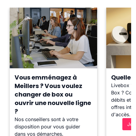
Vous emménagez à
Quelle b
Meillers ? Vous voulez
Livebox ?
Box ? Comp
changer de box ou
débits et l
ouvrir une nouvelle ligne
offres inte
?
d'accès.
Nos conseillers sont à votre
Je 
disposition pour vous guider
dans vos démarches.