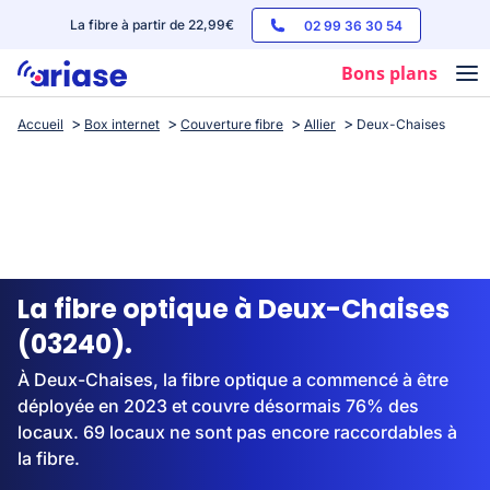
La fibre à partir de 22,99€
02 99 36 30 54
Bons plans
Accueil
Box internet
Couverture fibre
Allier
Deux-Chaises
Box internet
Forfaits mobile
Téléphones
Streaming
La fibre optique à Deux-Chaises
(03240).
À Deux-Chaises, la fibre optique a commencé à être
déployée en 2023 et couvre désormais 76% des
locaux. 69 locaux ne sont pas encore raccordables à
la fibre.