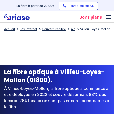
La fibre à partir de 22,99€
02 99 36 30 54
Bons plans
Accueil
Box internet
Couverture fibre
Ain
Villieu-Loyes-Mollon
Box internet
Forfaits mobile
Téléphones
Streaming
La fibre optique à Villieu-Loyes-
Mollon (01800).
À Villieu-Loyes-Mollon, la fibre optique a commencé à
être déployée en 2022 et couvre désormais 88% des
locaux. 264 locaux ne sont pas encore raccordables à
la fibre.