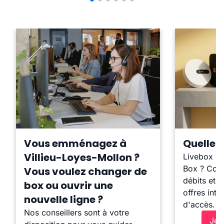
Vous emménagez à
Quelle b
Villieu-Loyes-Mollon ?
Livebox ?
Box ? Comp
Vous voulez changer de
débits et l
box ou ouvrir une
offres inte
nouvelle ligne ?
d'accès.
Nos conseillers sont à votre
Je 