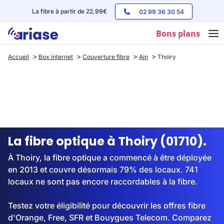
La fibre à partir de 22,99€
02 99 36 30 54
Bons plans
Accueil
Box internet
Couverture fibre
Ain
Thoiry
Box internet
Forfaits mobile
Téléphones
Streaming
La fibre optique à Thoiry (01710).
À Thoiry, la fibre optique a commencé à être déployée
en 2013 et couvre désormais 79% des locaux. 741
locaux ne sont pas encore raccordables à la fibre.
Testez votre éligibilité pour découvrir les offres fibre
d'Orange, Free, SFR et Bouygues Telecom. Comparez