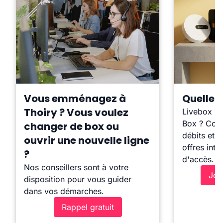
Vous emménagez à
Quelle b
Thoiry ? Vous voulez
Livebox ?
Box ? Comp
changer de box ou
débits et l
ouvrir une nouvelle ligne
offres inte
?
d'accès.
Nos conseillers sont à votre
Je 
disposition pour vous guider
dans vos démarches.
Rappel gratuit