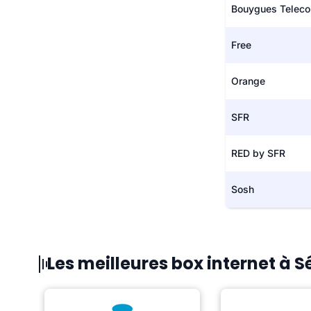
Bouygues Telec
Free
Orange
SFR
RED by SFR
Sosh
Les meilleures box internet à 