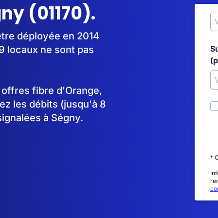
ny (01170).
être déployée en 2014
9 locaux ne sont pas
S
(p
s offres fibre d'Orange,
 les débits (jusqu'à 8
signalées à Ségny.
* 
In
re
con