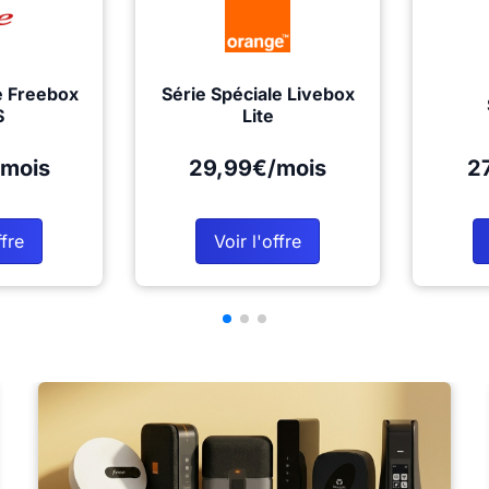
e Freebox
Série Spéciale Livebox
S
Lite
mois
29,99€/mois
2
ffre
Voir l'offre