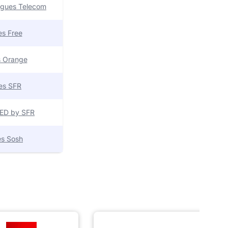
uygues Telecom
res Free
es Orange
res SFR
 RED by SFR
res Sosh