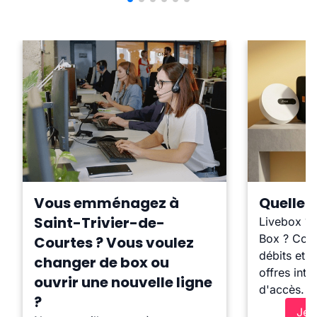
Vous emménagez à
Quelle b
Saint-Trivier-de-
Livebox ?
Box ? Comp
Courtes ? Vous voulez
débits et l
changer de box ou
offres inte
ouvrir une nouvelle ligne
d'accès.
?
Je 