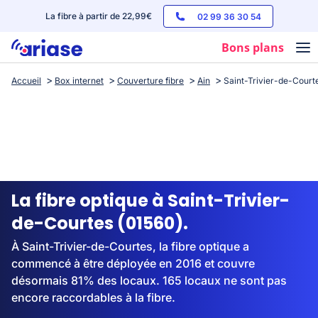
La fibre à partir de 22,99€
02 99 36 30 54
Bons plans
Accueil
Box internet
Couverture fibre
Ain
Saint-Trivier-de-Court
Box internet
Forfaits mobile
Téléphones
Streaming
La fibre optique à Saint-Trivier-
de-Courtes (01560).
À Saint-Trivier-de-Courtes, la fibre optique a
commencé à être déployée en 2016 et couvre
désormais 81% des locaux. 165 locaux ne sont pas
encore raccordables à la fibre.