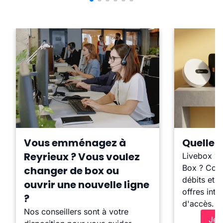
Vous emménagez à
Quelle b
Reyrieux ? Vous voulez
Livebox ?
Box ? Comp
changer de box ou
débits et l
ouvrir une nouvelle ligne
offres inte
?
d'accès.
Nos conseillers sont à votre
Je 