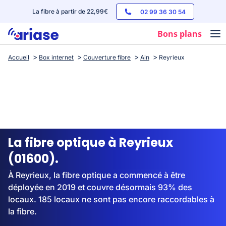
La fibre à partir de 22,99€
02 99 36 30 54
Bons plans
Accueil
Box internet
Couverture fibre
Ain
Reyrieux
Box internet
Forfaits mobile
Téléphones
Streaming
La fibre optique à Reyrieux
(01600).
À Reyrieux, la fibre optique a commencé à être
déployée en 2019 et couvre désormais 93% des
locaux. 185 locaux ne sont pas encore raccordables à
la fibre.