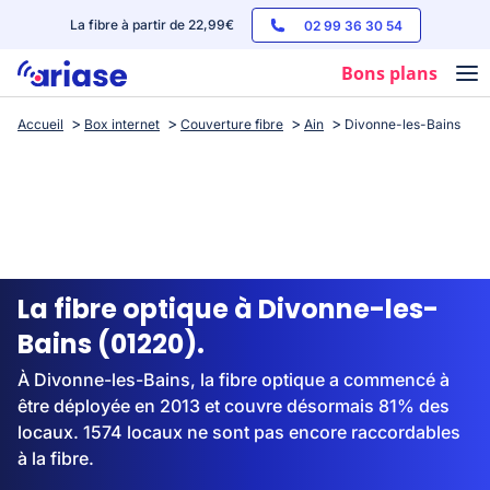
La fibre à partir de 22,99€
02 99 36 30 54
Bons plans
Accueil
Box internet
Couverture fibre
Ain
Divonne-les-Bains
Box internet
Forfaits mobile
Téléphones
Streaming
La fibre optique à Divonne-les-
Bains (01220).
À Divonne-les-Bains, la fibre optique a commencé à
être déployée en 2013 et couvre désormais 81% des
locaux. 1574 locaux ne sont pas encore raccordables
à la fibre.