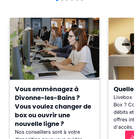
Vous emménagez à
Quelle b
Divonne-les-Bains ?
Livebox ?
Box ? Comp
Vous voulez changer de
débits et l
box ou ouvrir une
offres inte
nouvelle ligne ?
d'accès.
Nos conseillers sont à votre
Je 