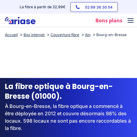
La fibre à partir de 22,99€
02 99 36 30 54
Bons plans
Accueil
Box internet
Couverture fibre
Ain
Bourg-en-Bresse
Box internet
Forfaits mobile
Téléphones
Streaming
La fibre optique à Bourg-en-
Bresse (01000).
À Bourg-en-Bresse, la fibre optique a commencé à
être déployée en 2012 et couvre désormais 98% des
locaux. 598 locaux ne sont pas encore raccordables à
la fibre.