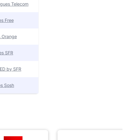
uygues Telecom
res Free
es Orange
res SFR
 RED by SFR
res Sosh