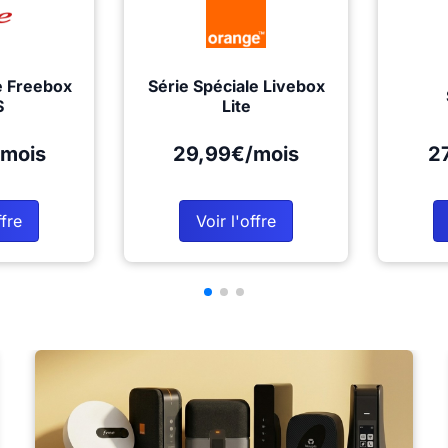
e Freebox
Série Spéciale Livebox
S
Lite
mois
29,99€/mois
2
ffre
Voir l'offre