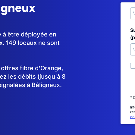
ligneux
S
é à être déployée en
(p
. 149 locaux ne sont
s offres fibre d'Orange,
 les débits (jusqu'à 8
signalées à Béligneux.
* 
In
re
con