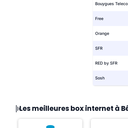
Bouygues Telec
Free
Orange
SFR
RED by SFR
Sosh
Les meilleures box internet à B