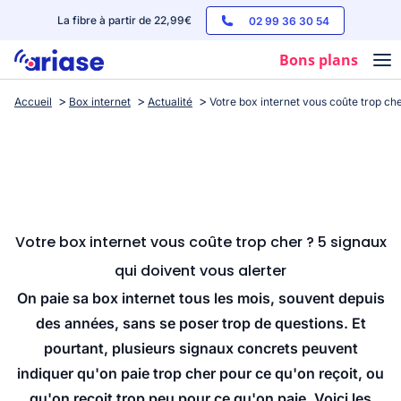
La fibre à partir de 22,99€
02 99 36 30 54
Bons plans
Accueil
Box internet
Actualité
Votre box internet vous coûte trop che
Box internet
Forfaits mobile
Téléphones
Streaming
Votre box internet vous coûte trop cher ? 5 signaux
qui doivent vous alerter
On paie sa box internet tous les mois, souvent depuis
des années, sans se poser trop de questions. Et
pourtant, plusieurs signaux concrets peuvent
indiquer qu'on paie trop cher pour ce qu'on reçoit, ou
qu'on reçoit trop peu pour ce qu'on paie. Voici les