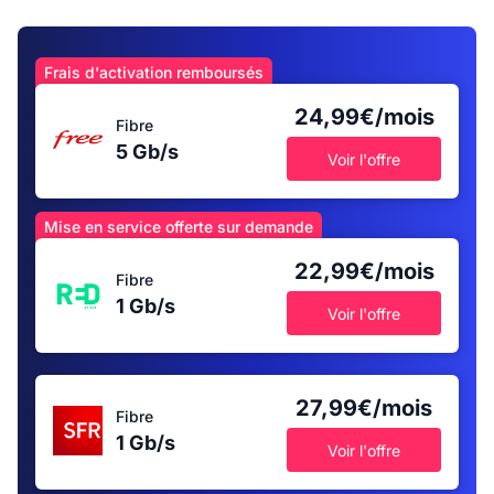
Frais d'activation remboursés
24,99€/mois
Fibre
5 Gb/s
Voir l'offre
Mise en service offerte sur demande
22,99€/mois
Fibre
1 Gb/s
Voir l'offre
27,99€/mois
Fibre
1 Gb/s
Voir l'offre