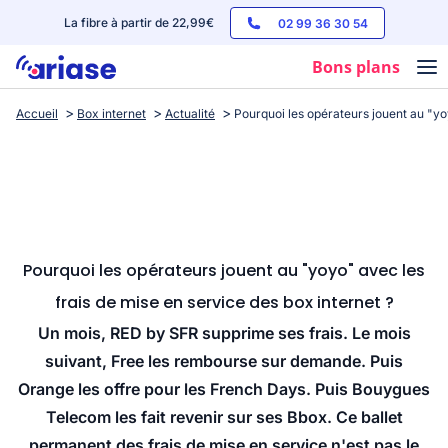
La fibre à partir de 22,99€
02 99 36 30 54
Bons plans
Accueil
Box internet
Actualité
Pourquoi les opérateurs jouent au "yoy
Box internet
Forfaits mobile
Téléphones
Streaming
Pourquoi les opérateurs jouent au "yoyo" avec les
frais de mise en service des box internet ?
Un mois, RED by SFR supprime ses frais. Le mois
suivant, Free les rembourse sur demande. Puis
Orange les offre pour les French Days. Puis Bouygues
Telecom les fait revenir sur ses Bbox. Ce ballet
permanent des frais de mise en service n'est pas le