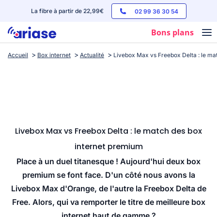
La fibre à partir de 22,99€
02 99 36 30 54
Bons plans
Accueil
Box internet
Actualité
Livebox Max vs Freebox Delta : le ma
Box internet
Forfaits mobile
Téléphones
Streaming
Livebox Max vs Freebox Delta : le match des box
internet premium
Place à un duel titanesque ! Aujourd'hui deux box
premium se font face. D'un côté nous avons la
Livebox Max d'Orange, de l'autre la Freebox Delta de
Free. Alors, qui va remporter le titre de meilleure box
internet haut de gamme ?