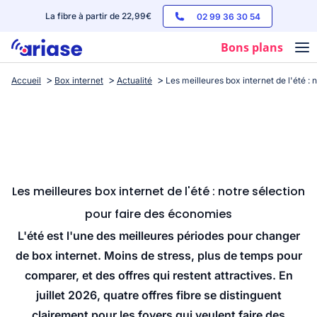
La fibre à partir de 22,99€
02 99 36 30 54
Bons plans
Accueil
Box internet
Actualité
Les meilleures box internet de l'été :
Box internet
Forfaits mobile
Téléphones
Streaming
Les meilleures box internet de l'été : notre sélection
pour faire des économies
L'été est l'une des meilleures périodes pour changer
de box internet. Moins de stress, plus de temps pour
comparer, et des offres qui restent attractives. En
juillet 2026, quatre offres fibre se distinguent
clairement pour les foyers qui veulent faire des