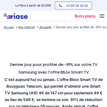
La fibre à partir de 22,99€
02 99 36 30 54
Bons plans
Accueil
Box internet
Actualité
Dernier jour pour profiter de -91% s
Box internet
Forfaits mobile
Téléphones
Streaming
Dernier jour pour profiter de -91% sur votre TV
Samsung avec l’offre Bbox Smart TV
C'est aujourd'hui ou jamais. L'offre Bbox Smart TV de
Bouygues Telecom, qui permet d'obtenir une Smart
TV Samsung UHD 4K de 147 cm pour seulement 49 €
au lieu de 549 €, se termine ce soir. 91% de réduction
sur un téléviseur 58 pouces. Après minuit, l'offre