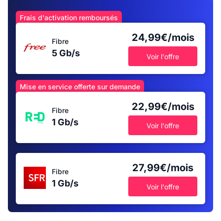
Frais d'activation remboursés
24,99€/mois
Fibre
5 Gb/s
Voir l'offre
Mise en service offerte sur demande
22,99€/mois
Fibre
1 Gb/s
Voir l'offre
27,99€/mois
Fibre
1 Gb/s
Voir l'offre