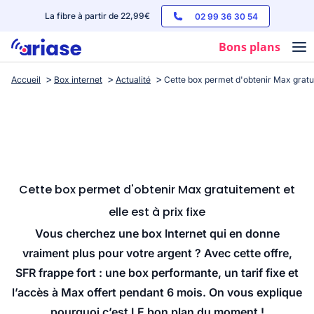
La fibre à partir de 22,99€
02 99 36 30 54
Bons plans
Accueil
Box internet
Actualité
Cette box permet d'obtenir Max gratuit
Box internet
Forfaits mobile
Téléphones
Streaming
Cette box permet d'obtenir Max gratuitement et
elle est à prix fixe
Vous cherchez une box Internet qui en donne
vraiment plus pour votre argent ? Avec cette offre,
SFR frappe fort : une box performante, un tarif fixe et
l’accès à Max offert pendant 6 mois. On vous explique
pourquoi c’est LE bon plan du moment !