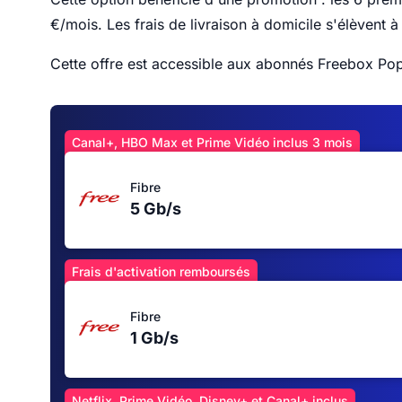
€/mois. Les frais de livraison à domicile s'élèvent à
Cette offre est accessible aux abonnés Freebox Pop,
Canal+, HBO Max et Prime Vidéo inclus 3 mois
Fibre
5 Gb/s
Frais d'activation remboursés
Fibre
1 Gb/s
Netflix, Prime Vidéo, Disney+ et Canal+ inclus