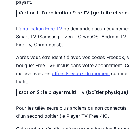
payant.
Option 1 : l'application Free TV (gratuite et san
L'
application Free TV
ne demande aucun équipement 
Smart TV (Samsung Tizen, LG webOS, Android TV, His
Fire TV, Chromecast).
Après vous être identifié avec vos codes Freebox, 
bouquet Free TV+ inclus dans votre abonnement. Cet
incluse avec les
offres Freebox du moment
comme la
Light.
Option 2 : le player multi-TV (boîtier physique)
Pour les téléviseurs plus anciens ou non connectés
d'un second boîtier (le Player TV Free 4K).
Cette option bénéficie d'une promotion : les 6 premi