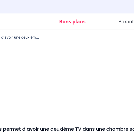
Bons plans
Box in
Cette astuce Free vous permet d'avoir une deuxième TV dans une chambre sans payer de décodeur
us permet d'avoir une deuxième TV dans une chambre s