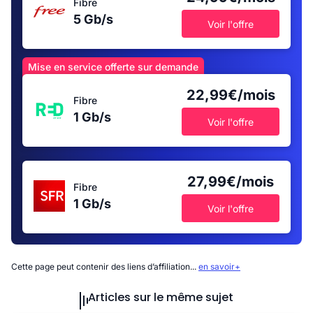
Fibre
5 Gb/s
Voir l'offre
Mise en service offerte sur demande
22,99€/mois
Fibre
1 Gb/s
Voir l'offre
27,99€/mois
Fibre
1 Gb/s
Voir l'offre
Cette page peut contenir des liens d’affiliation...
en savoir+
Articles sur le même sujet