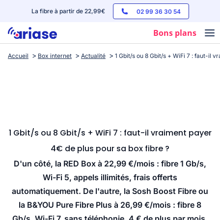
La fibre à partir de 22,99€
02 99 36 30 54
Bons plans
Accueil
Box internet
Actualité
1 Gbit/s ou 8 Gbit/s + WiFi 7 : faut-il
Box internet
Forfaits mobile
Téléphones
Streaming
1 Gbit/s ou 8 Gbit/s + WiFi 7 : faut-il vraiment payer
4€ de plus pour sa box fibre ?
D'un côté, la RED Box à 22,99 €/mois : fibre 1 Gb/s,
Wi-Fi 5, appels illimités, frais offerts
automatiquement. De l'autre, la Sosh Boost Fibre ou
la B&YOU Pure Fibre Plus à 26,99 €/mois : fibre 8
Gb/s, Wi-Fi 7, sans téléphonie. 4 € de plus par mois.