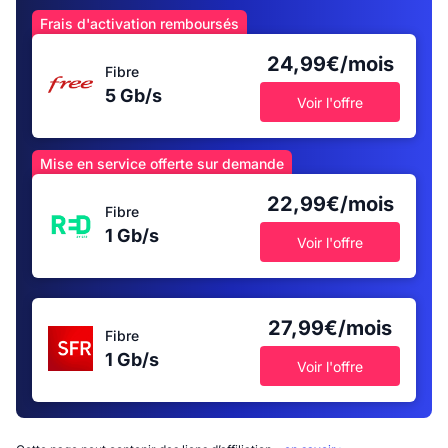
Frais d'activation remboursés
24,99€/mois
Fibre
5 Gb/s
Voir l'offre
Mise en service offerte sur demande
22,99€/mois
Fibre
1 Gb/s
Voir l'offre
27,99€/mois
Fibre
1 Gb/s
Voir l'offre