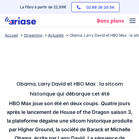
La fibre à partir de 22,99€
02 99 36 30 54
Bons plans
Accueil
Streaming
Actualité
Obama, Larry David et HBO Max : la sit
Box internet
Forfaits mobile
Téléphones
Streaming
Obama, Larry David et HBO Max : la sitcom
historique qui débarque cet été
HBO Max joue son été en deux coups. Quatre jours
après le lancement de House of the Dragon saison 3,
la plateforme dégaine une sitcom historique produite
par Higher Ground, la société de Barack et Michelle
Obama, écrite par Larry David. La séquence de