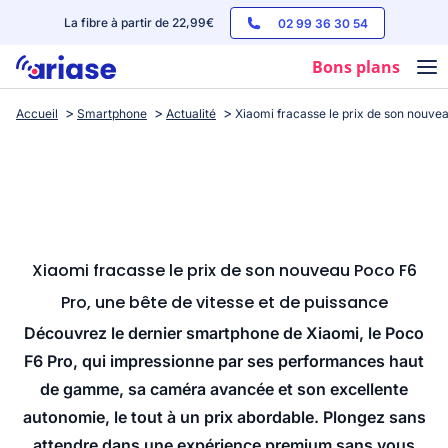
La fibre à partir de 22,99€
02 99 36 30 54
Bons plans
Accueil
Smartphone
Actualité
Xiaomi fracasse le prix de son nouvea
Box internet
Forfaits mobile
Téléphones
Streaming
Xiaomi fracasse le prix de son nouveau Poco F6
Pro, une bête de vitesse et de puissance
Découvrez le dernier smartphone de Xiaomi, le Poco
F6 Pro, qui impressionne par ses performances haut
de gamme, sa caméra avancée et son excellente
autonomie, le tout à un prix abordable. Plongez sans
attendre dans une expérience premium sans vous