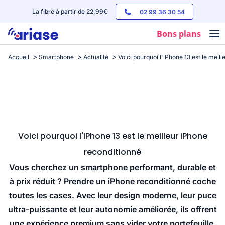
La fibre à partir de 22,99€
02 99 36 30 54
Bons plans
Accueil
Smartphone
Actualité
Voici pourquoi l'iPhone 13 est le meil
Box internet
Forfaits mobile
Téléphones
Streaming
Voici pourquoi l'iPhone 13 est le meilleur iPhone
reconditionné
Vous cherchez un smartphone performant, durable et
à prix réduit ? Prendre un iPhone reconditionné coche
toutes les cases. Avec leur design moderne, leur puce
ultra-puissante et leur autonomie améliorée, ils offrent
une expérience premium sans vider votre portefeuille.