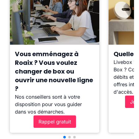
Vous emménagez à
Quelle b
Roaix ? Vous voulez
Livebox ?
Box ? Comp
changer de box ou
débits et l
ouvrir une nouvelle ligne
offres inte
?
d'accès.
Nos conseillers sont à votre
Je 
disposition pour vous guider
dans vos démarches.
Rappel gratuit