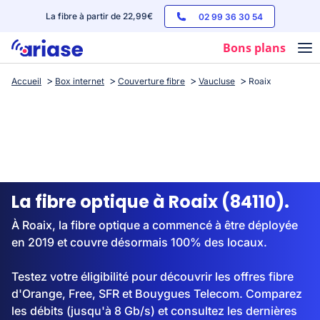
La fibre à partir de 22,99€
02 99 36 30 54
Bons plans
Accueil
Box internet
Couverture fibre
Vaucluse
Roaix
Box internet
Forfaits mobile
Téléphones
Streaming
La fibre optique à Roaix (84110).
À Roaix, la fibre optique a commencé à être déployée
en 2019 et couvre désormais 100% des locaux.
Testez votre éligibilité pour découvrir les offres fibre
d'Orange, Free, SFR et Bouygues Telecom. Comparez
les débits (jusqu'à 8 Gb/s) et consultez les dernières