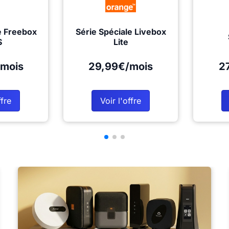
e Freebox
Série Spéciale Livebox
S
Lite
mois
29,99€/mois
2
ffre
Voir l'offre