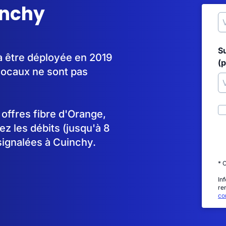
inchy
S
à être déployée en 2019
(p
locaux ne sont pas
s offres fibre d'Orange,
 les débits (jusqu'à 8
signalées à Cuinchy.
* 
In
re
con