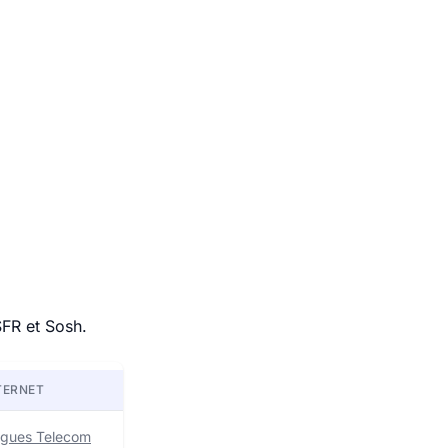
SFR et Sosh.
TERNET
uygues Telecom