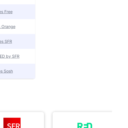
res Free
es Orange
res SFR
 RED by SFR
res Sosh