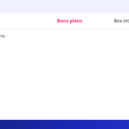
Bons plans
Box in
chy