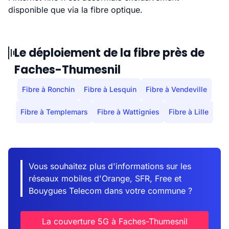
disponible que via la fibre optique.
Le déploiement de la fibre près de
Faches-Thumesnil
Fibre à Ronchin
Fibre à Lesquin
Fibre à Vendeville
Fibre à Templemars
Fibre à Wattignies
Fibre à Lille
Vous souhaitez plus d'informations sur les
réseaux mobiles d'Orange, SFR, Free et
Bouygues Telecom dans votre commune ?
La couverture 5G à Faches-Thumesnil