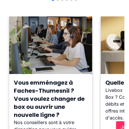
Vous emménagez à
Quelle b
Faches-Thumesnil ?
Livebox ?
Box ? Comp
Vous voulez changer de
débits et l
box ou ouvrir une
offres inte
nouvelle ligne ?
d'accès.
Nos conseillers sont à votre
Je 