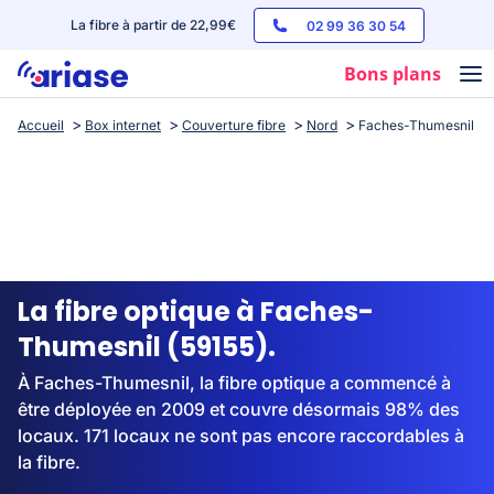
La fibre à partir de 22,99€
02 99 36 30 54
Bons plans
Accueil
Box internet
Couverture fibre
Nord
Faches-Thumesnil
Box internet
Forfaits mobile
Téléphones
Streaming
La fibre optique à Faches-
Thumesnil (59155).
À Faches-Thumesnil, la fibre optique a commencé à
être déployée en 2009 et couvre désormais 98% des
locaux. 171 locaux ne sont pas encore raccordables à
la fibre.