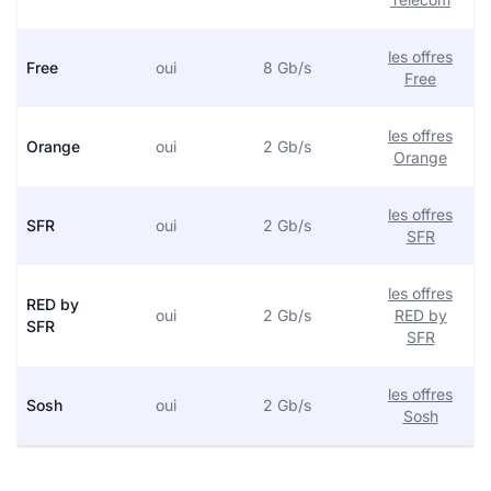
les offres
Free
oui
8 Gb/s
Free
les offres
Orange
oui
2 Gb/s
Orange
les offres
SFR
oui
2 Gb/s
SFR
les offres
RED by
oui
2 Gb/s
RED by
SFR
SFR
les offres
Sosh
oui
2 Gb/s
Sosh