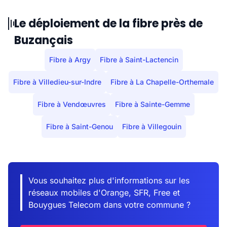
Le déploiement de la fibre près de
Buzançais
Fibre à Argy
Fibre à Saint-Lactencin
Fibre à Villedieu-sur-Indre
Fibre à La Chapelle-Orthemale
Fibre à Vendœuvres
Fibre à Sainte-Gemme
Fibre à Saint-Genou
Fibre à Villegouin
Vous souhaitez plus d'informations sur les
réseaux mobiles d'Orange, SFR, Free et
Bouygues Telecom dans votre commune ?