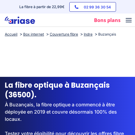
La fibre à partir de 22,99€
02 99 36 30 54
Bons plans
Accueil
Box internet
Couverture fibre
Indre
Buzançais
Box internet
Forfaits mobile
Téléphones
Streaming
La fibre optique à Buzançais
(36500).
À Buzançais, la fibre optique a commencé à être
déployée en 2019 et couvre désormais 100% des
locaux.
Testez votre éligibilité pour découvrir les offres fibre