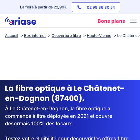
La fibre à partir de 22,99€
02 99 36 30 54
Bons plans
Accueil
Box internet
Couverture fibre
Haute-Vienne
Le Châtenet
Box internet
Forfaits mobile
Téléphones
Streaming
La fibre optique à Le Châtenet-
en-Dognon (87400).
À Le Châtenet-en-Dognon, la fibre optique a
commencé à être déployée en 2021 et couvre
désormais 100% des locaux.
Testez votre éligibilité pour découvrir les offres fibre