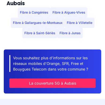
Aubais
Fibre à Congénies
Fibre à Aigues-Vives
Fibre à Gallargues-le-Montueux
Fibre à Villetelle
Fibre à Saint-Sériès
Fibre à Junas
Vous souhaitez plus d'informations sur les
réseaux mobiles d'Orange, SFR, Free et
Bouygues Telecom dans votre commune ?
La couverture 5G à Aubais