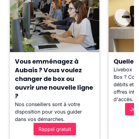
Vous emménagez à
Quelle b
Aubais ? Vous voulez
Livebox ?
Box ? Comp
changer de box ou
débits et l
ouvrir une nouvelle ligne
offres inte
?
d'accès.
Nos conseillers sont à votre
Je 
disposition pour vous guider
dans vos démarches.
Rappel gratuit