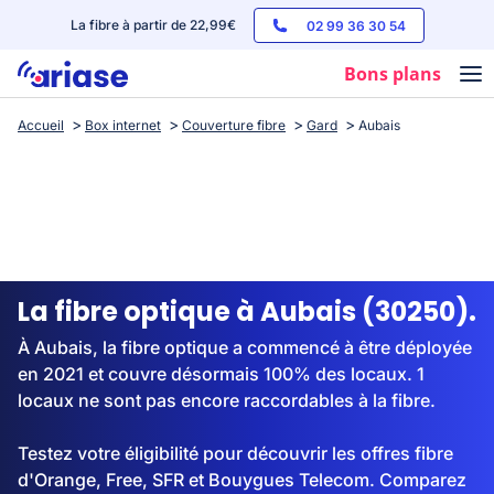
La fibre à partir de 22,99€
02 99 36 30 54
Bons plans
Accueil
Box internet
Couverture fibre
Gard
Aubais
Box internet
Forfaits mobile
Téléphones
Streaming
La fibre optique à Aubais (30250).
À Aubais, la fibre optique a commencé à être déployée
en 2021 et couvre désormais 100% des locaux. 1
locaux ne sont pas encore raccordables à la fibre.
Testez votre éligibilité pour découvrir les offres fibre
d'Orange, Free, SFR et Bouygues Telecom. Comparez