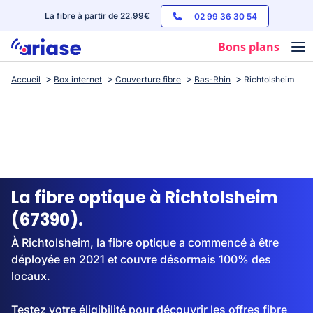
La fibre à partir de 22,99€
02 99 36 30 54
Bons plans
Accueil
Box internet
Couverture fibre
Bas-Rhin
Richtolsheim
Box internet
Forfaits mobile
Téléphones
Streaming
La fibre optique à Richtolsheim
(67390).
À Richtolsheim, la fibre optique a commencé à être
déployée en 2021 et couvre désormais 100% des
locaux.
Testez votre éligibilité pour découvrir les offres fibre