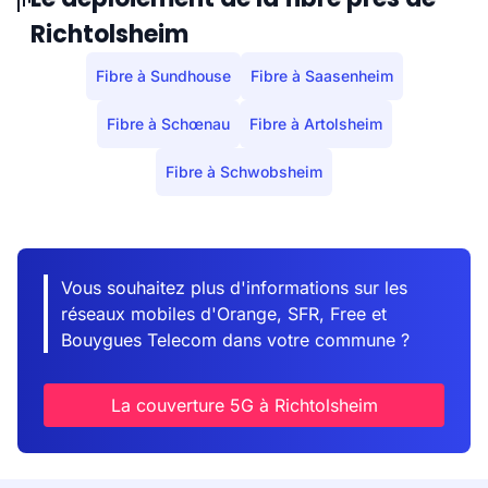
Richtolsheim
Fibre à Sundhouse
Fibre à Saasenheim
Fibre à Schœnau
Fibre à Artolsheim
Fibre à Schwobsheim
Vous souhaitez plus d'informations sur les
réseaux mobiles d'Orange, SFR, Free et
Bouygues Telecom dans votre commune ?
La couverture 5G à Richtolsheim