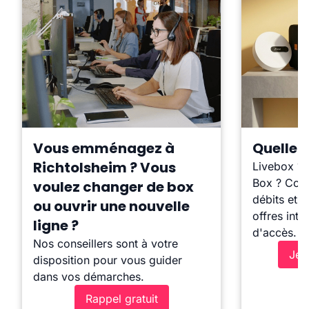
Vous emménagez à
Quelle b
Richtolsheim ? Vous
Livebox ?
Box ? Comp
voulez changer de box
débits et l
ou ouvrir une nouvelle
offres inte
ligne ?
d'accès.
Nos conseillers sont à votre
Je 
disposition pour vous guider
dans vos démarches.
Rappel gratuit