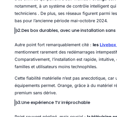
notamment, à un système de contrôle intelligent qui r
techniciens . De plus, ses réseaux figurent parmi l
bas pour l’ancienne période mai–octobre 2024.
2.Des box durables, avec une installation sans
Autre point fort remarquablement cité :
les
Livebox
mentionnent rarement des redémarrages intempestifs, 
Comparativement, l’installation est rapide, intuitive
familles et utilisateurs moins technophiles.
Cette fiabilité matérielle n’est pas anecdotique, car
équipements permet. Orange, grâce à du matériel rés
premium sans dérive.
3.Une expérience TV irréprochable
Point souvent négligé, mais crucial :
la télévision en