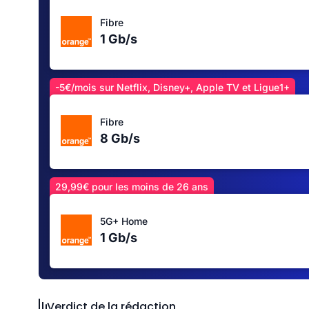
Fibre
1 Gb/s
-5€/mois sur Netflix, Disney+, Apple TV et Ligue1+
Fibre
8 Gb/s
29,99€ pour les moins de 26 ans
5G+ Home
1 Gb/s
Verdict de la rédaction