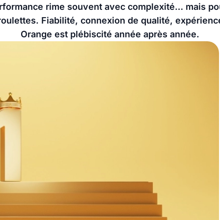
erformance rime souvent avec complexité… mais po
ulettes. Fiabilité, connexion de qualité, expérien
Orange est plébiscité année après année.