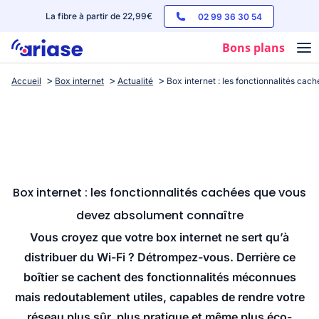
La fibre à partir de 22,99€
02 99 36 30 54
Bons plans
Accueil
Box internet
Actualité
Box internet : les fonctionnalités ca
Box internet
Forfaits mobile
Téléphones
Streaming
Box internet : les fonctionnalités cachées que vous
devez absolument connaître
Vous croyez que votre box internet ne sert qu’à
distribuer du Wi-Fi ? Détrompez-vous. Derrière ce
boîtier se cachent des fonctionnalités méconnues
mais redoutablement utiles, capables de rendre votre
réseau plus sûr, plus pratique et même plus éco-