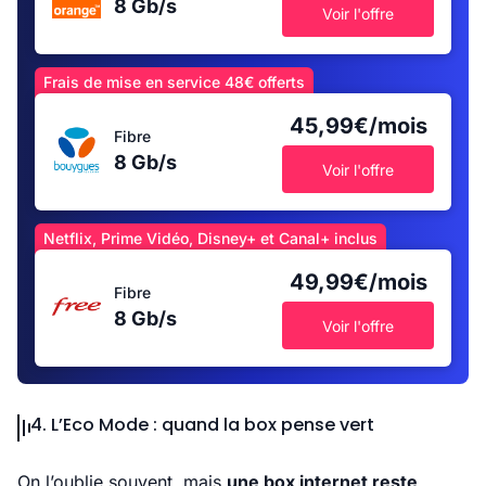
8 Gb/s
Voir l'offre
Frais de mise en service 48€ offerts
45,99€/mois
Fibre
8 Gb/s
Voir l'offre
Netflix, Prime Vidéo, Disney+ et Canal+ inclus
49,99€/mois
Fibre
8 Gb/s
Voir l'offre
4. L’Eco Mode : quand la box pense vert
On l’oublie souvent, mais
une box internet reste